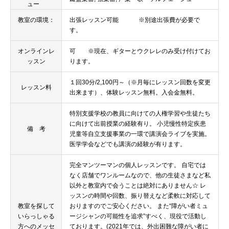
ュー
教室の環境：
出張レッスン可能 ※別途出張費が必要で
す。
オンラインレ
可 ※現在、ギターとウクレレのみ受け付けてお
ッスン
ります。
１回30分/2,100円～（※月毎にレッスン回数を変更
レッスン料
出来ます）、体験レッスン無料。入会金無料。
特別支援学校の教員に向けての人権学習や生徒たち
に向けて出前授業の経験有り。 小児慢性特定疾患
備 考
児童等自立支援事業の一環で講演会ライブを実施。
医学学会などでも講演の経験が有ります。
完全マンツーマンの個人レッスンです。 自宅では
なく店舗でワンルームなので、他の生徒さまなど私
以外と教室内で会うことは絶対にありません☆ レ
ッスンの時間や回数、振り替えなど柔軟に対応して
教室を探して
おりますのでご安心ください。 また“障がい者ミュ
いらっしゃる
ージシャンの可能性を追求”すべく、現役で活動し
方へのメッセ
ております。(2021年では、外出困難な障がい者に