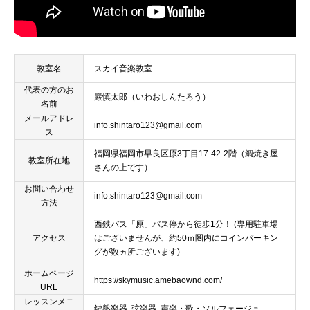
教室名
スカイ音楽教室
代表の方のお
巖慎太郎（いわおしんたろう）
名前
メールアドレ
info.shintaro123@gmail.com
ス
福岡県福岡市早良区原3丁目17-42-2階（鯛焼き屋
教室所在地
さんの上です）
お問い合わせ
info.shintaro123@gmail.com
方法
西鉄バス「原」バス停から徒歩1分！ (専用駐車場
アクセス
はございませんが、約50ｍ圏内にコインパーキン
グが数ヵ所ございます)
ホームページ
https://skymusic.amebaownd.com/
URL
レッスンメニ
鍵盤楽器, 弦楽器, 声楽・歌・ソルフェージュ