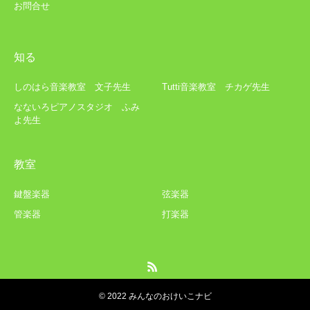
お問合せ
知る
しのはら音楽教室 文子先生
Tutti音楽教室 チカゲ先生
なないろピアノスタジオ ふみ
よ先生
教室
鍵盤楽器
弦楽器
管楽器
打楽器
© 2022 みんなのおけいこナビ